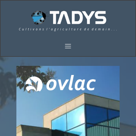
C u l t i v o n s l ' a g r i c u l t u r e d e d e m a i n . . .