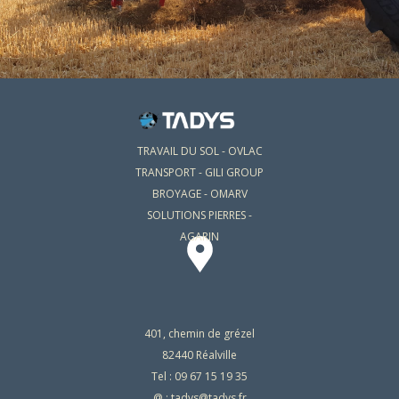
TRAVAIL DU SOL - OVLAC
TRANSPORT - GILI GROUP
BROYAGE - OMARV
SOLUTIONS PIERRES -
AGARIN
401, chemin de grézel
82440 Réalville
Tel : 09 67 15 19 35
@ : tadys@tadys.fr